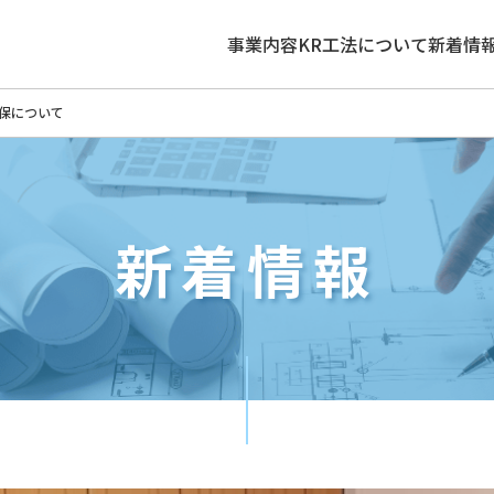
事業内容
KR工法について
新着情
保について
新着情報