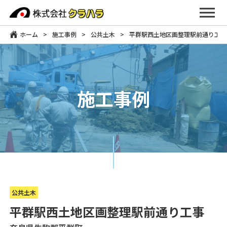
ホーム
>
施工事例
>
公共土木
>
平群駅西土地区画整理駅前通り工事
ホーム
事業内容
施工事例
KR工法について
新着情報
施工事例
公共土木
会社概要
平群駅西土地区画整理駅前通り工事